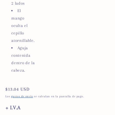
2 lados
El
mango
oculta el
cepillo
atornillable.
Aguja
contenida
dentro de la
cabeza.
Precio
$13.04 USD
habitual
Los
gastos de envío
se calculan en la pantalla de pago.
+ I.V.A