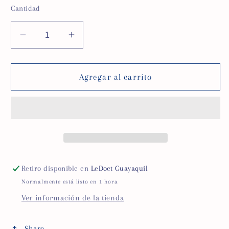
Cantidad
Reducir
Aumentar
cantidad
cantidad
para
para
Martillo
Martillo
Agregar al carrito
neurológico
neurológico
ADC,
ADC,
tipo
tipo
Buck
Buck
Retiro disponible en
LeDoct Guayaquil
Normalmente está listo en 1 hora
Ver información de la tienda
Share