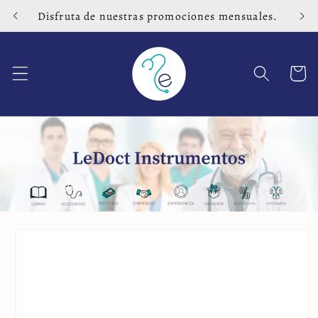
Ir
Disfruta de nuestras promociones mensuales.
directamente
al contenido
Carrito
Ir
directamente
a la
información
del producto