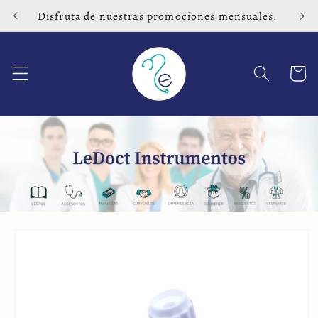
Ir
Disfruta de nuestras promociones mensuales.
directamente
al contenido
Carrito
Ir
directamente
a la
información
del producto