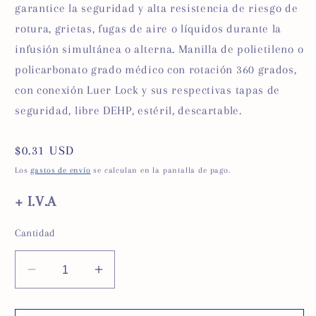
garantice la seguridad y alta resistencia de riesgo de
rotura, grietas, fugas de aire o líquidos durante la
infusión simultánea o alterna. Manilla de polietileno o
policarbonato grado médico con rotación 360 grados,
con conexión Luer Lock y sus respectivas tapas de
seguridad, libre DEHP, estéril, descartable.
Precio
$0.31 USD
habitual
Los
gastos de envío
se calculan en la pantalla de pago.
+ I.V.A
Cantidad
Reducir
Aumentar
cantidad
cantidad
para
para