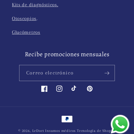
Kits de diagnósticos.
Otoscopios
.
Glucómetros
Recibe promociones mensuales
Correo electrónico
Facebook
Instagram
TikTok
Pinterest
Formas
de
© 2026,
LeDoct Insumos médicos
Tecnología de Shopify
pago