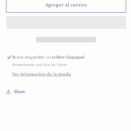
LLAVE
LLAVE
Agregar al carrito
DE
DE
PASO
PASO
3
3
VIAS
VIAS
Retiro disponible en
LeDoct Guayaquil
Normalmente está listo en 1 hora
Ver información de la tienda
Share