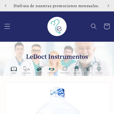
Ir
Disfruta de nuestras promociones mensuales.
directamente
al contenido
Carrito
Ir
directamente
a la
información
del producto