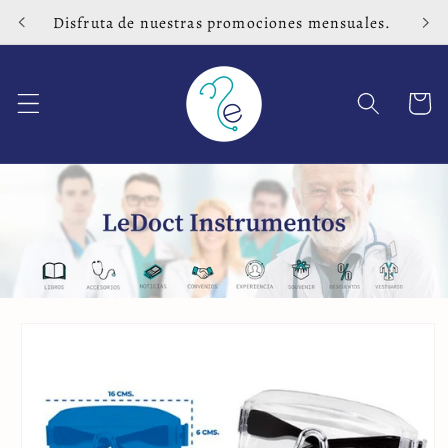
Ir
Disfruta de nuestras promociones mensuales.
directamente
al contenido
Carrito
Ir
directamente
a la
información
del producto