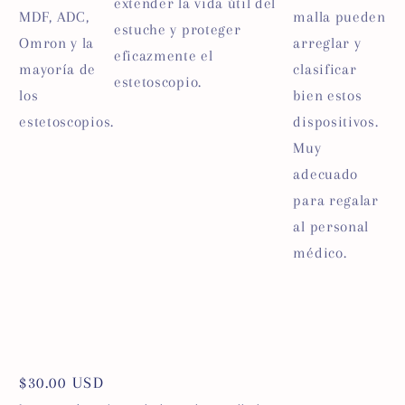
extender la vida útil del
MDF, ADC,
malla pueden
estuche y proteger
Omron y la
arreglar y
eficazmente el
mayoría de
clasificar
estetoscopio.
los
bien estos
estetoscopios.
dispositivos.
Muy
adecuado
para regalar
al personal
médico.
Precio
$30.00 USD