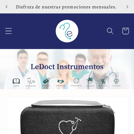
Ir
Disfruta de nuestras promociones mensuales.
directamente
al contenido
Carrito
Ir
directamente
a la
información
del producto