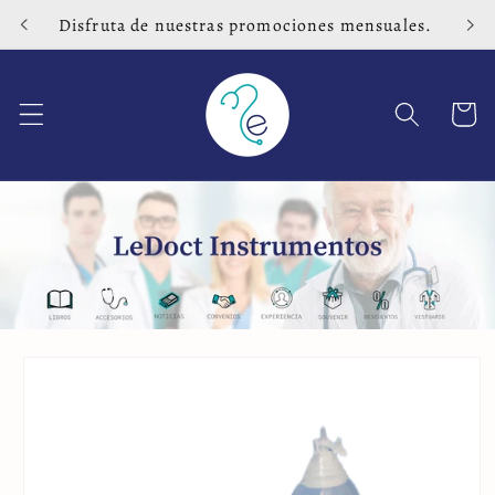
Ir
Disfruta de nuestras promociones mensuales.
directamente
al contenido
Carrito
Ir
directamente
a la
información
del producto