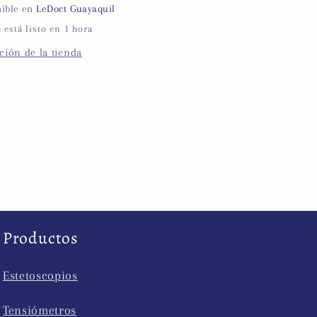
nible en
LeDoct Guayaquil
está listo en 1 hora
ción de la tienda
Productos
Estetoscopios
Tensiómetros