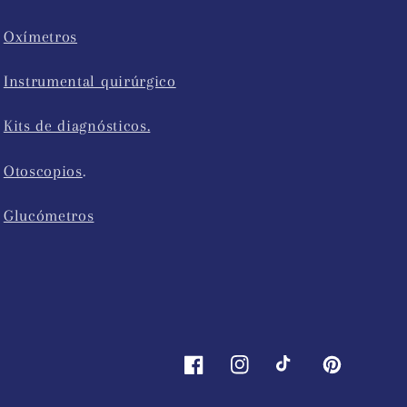
Oxímetros
Instrumental quirúrgico
Kits de diagnósticos.
Otoscopios
.
Glucómetros
Facebook
Instagram
TikTok
Pinterest