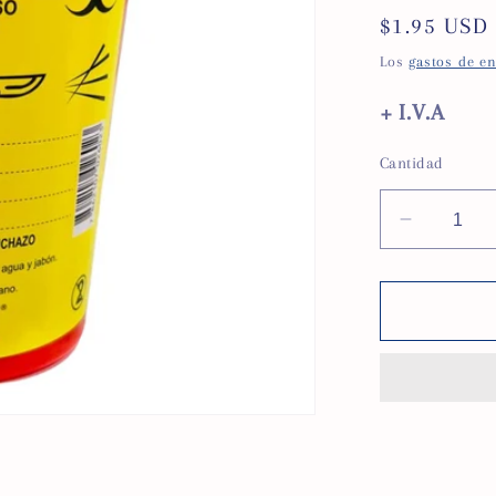
Precio
$1.95 USD
habitual
Los
gastos de e
+ I.V.A
Cantidad
Reducir
cantidad
para
Contene
-
guardiá
cortopu
1
Lt