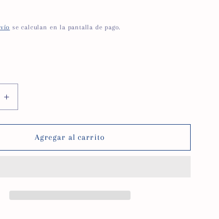
nvío
se calculan en la pantalla de pago.
Aumentar
cantidad
para
dor
Contenedor
Agregar al carrito
-
n
guardián
nzante
cortopunzante
1
Lt