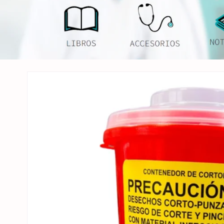
Ir
directamente
a la
información
del producto