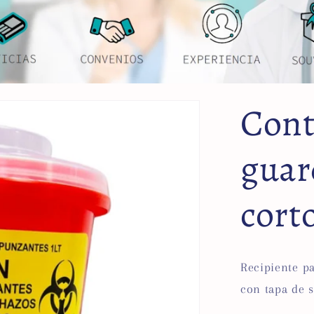
Cont
guar
cort
Recipiente p
con tapa de 