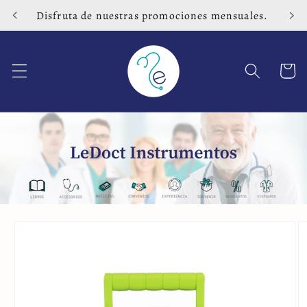
Ir
Disfruta de nuestras promociones mensuales.
directamente
al contenido
Carrito
Ir
directamente
a la
información
del producto