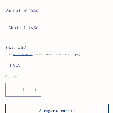
Ancho (cm)
20,20
Alto (cm)
16,50
Precio
$4.78 USD
habitual
Los
gastos de envío
se calculan en la pantalla de pago.
+ I.V.A
Cantidad
Reducir
Aumentar
cantidad
cantidad
para
para
Botiquín
Botiquín
Agregar al carrito