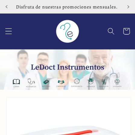
Ir
Disfruta de nuestras promociones mensuales.
directamente
al contenido
Carrito
Ir
directamente
a la
información
del producto