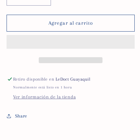
Reducir
Aumentar
cantidad
cantidad
para
para
BOLSA
BOLSA
Agregar al carrito
DE
DE
DRENAJE
DRENAJE
PARA
PARA
FLUIDOS
FLUIDOS
2000ML
2000ML
Retiro disponible en
LeDoct Guayaquil
Normalmente está listo en 1 hora
Ver información de la tienda
Share