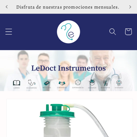
Ir
Disfruta de nuestras promociones mensuales.
directamente
al contenido
Carrito
Ir
directamente
a la
información
del producto