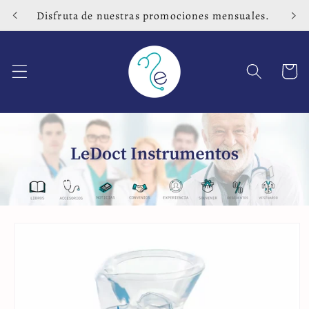
Ir
Disfruta de nuestras promociones mensuales.
directamente
al contenido
Carrito
Ir
directamente
a la
información
del producto