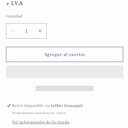
+ I.V.A
Cantidad
Reducir
Aumentar
cantidad
cantidad
para
para
Aerocámara
Aerocámara
Agregar al carrito
pediátrica
pediátrica
Retiro disponible en
LeDoct Guayaquil
Normalmente está listo en 1 hora
Ver información de la tienda