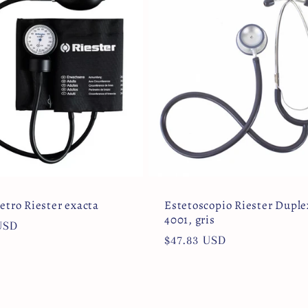
tro Riester exacta
Estetoscopio Riester Duple
4001, gris
USD
Precio
$47.83 USD
l
habitual