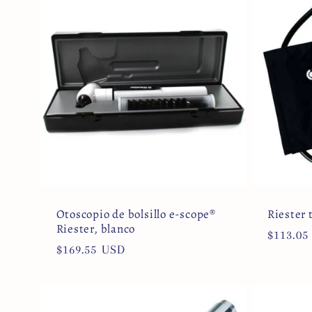
Otoscopio de bolsillo e-scope®
Riester 
Riester, blanco
Precio
$113.05
Precio
$169.55 USD
habitua
habitual