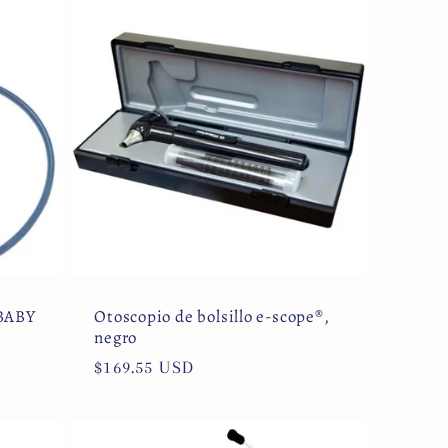
BABY
Otoscopio de bolsillo e-scope®,
negro
Precio
$169.55 USD
habitual