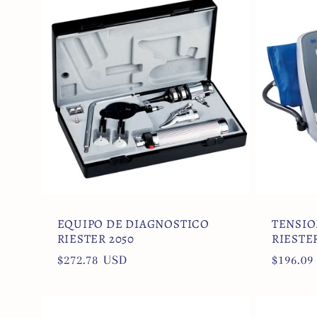
EQUIPO DE DIAGNOSTICO
TENSIO
RIESTER 2050
RIESTER
Precio
$272.78 USD
Precio
$196.09
habitual
habitua