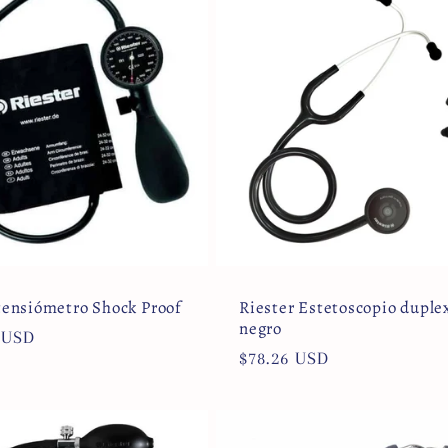
tensiómetro Shock Proof
Riester Estetoscopio duplex
negro
 USD
Precio
$78.26 USD
l
habitual