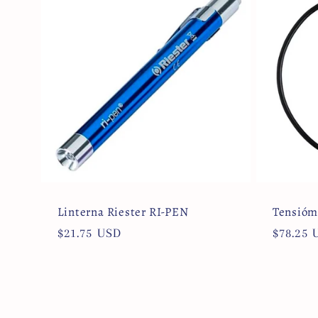
Linterna Riester RI-PEN
Tensióme
Precio
$21.75 USD
Precio
$78.25 
habitual
habitua