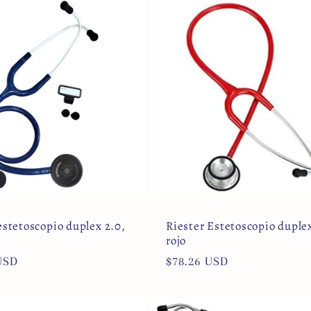
estetoscopio duplex 2.0,
Riester Estetoscopio duplex
rojo
USD
Precio
$78.26 USD
l
habitual