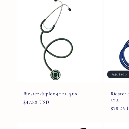
c
c
i
ó
Agotado
n
Riester duplex 4001, gris
Riester 
:
azul
Precio
$47.83 USD
Precio
$78.26 
habitual
habitua