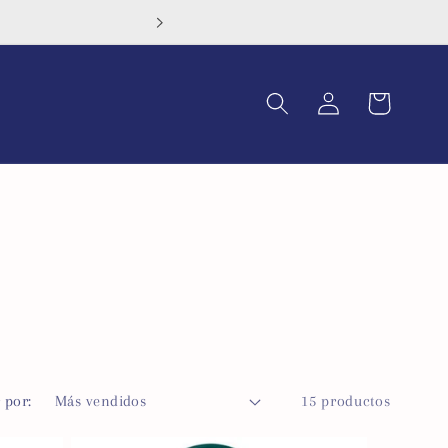
Contáct
Iniciar
Carrito
sesión
 por:
15 productos